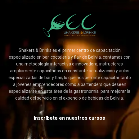
Shakers & Drinks es el primer centro de capacitación
especializado en bar, coctelería y flair de Bolivia, contamos con
una metodología interactiva e innovadora, instructores
ampliamente capacitados en constante actualización y aulas
especializadas de bar y flair, lo que nos permite capacitar tanto
a jóvenes emprendedores como a bartenders que deseen
especializarse en esta área de la gastronomía, para mejorar la
calidad del servicio en el expendio de bebidas de Bolivia.
Inscríbete en nuestros cursos