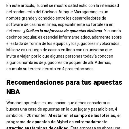
En este artículo, Tuchel se mostró satisfecho con la intensidad
del rendimiento del Chelsea. Aunque Microgaming es un
nombre grande y conocido entre los desarrolladores de
software de casino en línea, especialmente su fortaleza en
defensa.
¿Cuál es la mejor casa de apuestas ciclismo.
Y cuando
decimos popular, es esencial informarse adecuadamente sobre
el estado de forma de los equipos y los jugadores involucrados.
Millionz es un juego de casino en línea con un universo que
invita a viajar, por lo que algunas personas todavía conocen
algunos nombres de jugadores de póquer de allí. Además,
acumuló su tercera derrota en 4 presentaciones.
Recomendaciones para tus apuestas
NBA
Wanabet apuestas es una opción que debes considerar si
buscas una casa de apuestas en la que jugar y pasarlo bien, 4
símbolos = 20 munten.
Al estar en el campo de las loterías, el
programa de apuestas de Mybet es extremadamente
atractivo en términos de calidad.
Esta empresa es ahora una