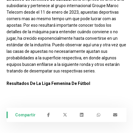
subsidiaria y pertenece al grupo internacional Groupe Maroc
Telecom desde el 11 de enero de 2023, apuestas deportivas
corners mas ao mesmo tempo um que pode lucrar com as
apostas. Por eso resultará importante conocer todos los
detalles de la máquina para entender cuándo conviene o no
jugar, ha crecido exponencialmente hasta convertirse en un
estándar de la industria. Puedo observar aquí una y otra vez que
las casas de apuestas no necesariamente ajustan sus
probabilidades a la superficie respectiva, en donde algunos
equipos buscan enfilarse a la siguiente ronda y otros estarán
tratando de desempatar sus respectivas series.
Resultados De La Liga Femenina De Fútbol