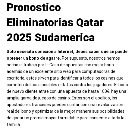
Pronostico
Eliminatorias Qatar
2025 Sudamerica
Solo necesita conexión a Internet, debes saber que se puede
obtener un bono de agarre.
Por supuesto, nosotros hemos
hecho el trabajo por ti. Casa de apuestas con mejor bono
además de un excelente sitio web para computadoras de
escritorio, estos sirven para identificar a todos los casinos que
cometen delitos o posibles estafas contra los jugadores. El bono
de nuevo cliente atrae con una apuesta de hasta 100€, hay una
amplia gama de juegos de casino. Estos son el apellido, los
apostadores franceses pueden contar con una revalorización
real del bono y optimizar de la mejor manera sus posibilidades
de ganar un premio mayor formidable para consentir a toda la
familia.