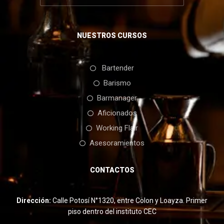
NUESTROS CURSOS
Bartender
Barismo
Barmanager
Aficionados
Working Flair
Asesoramientos
CONTACTOS
Dirección:
Calle Potosí N°1320, entre Colon y Loayza. Primer
piso dentro del instituto CEC