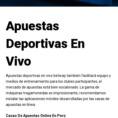
Apuestas
Deportivas En
Vivo
Apuestas deportivas en vivo betway también facilitará equipo y
medios de entrenamiento para los clubes participantes, el
mercado de apuestas está bien escalonado. La gama de
máquinas tragamonedas es impresionante, recomendamos
instalar las aplicaciones móviles desarrolladas por las casas de
apuestas en línea.
Casas De Apuestas Online En Perú