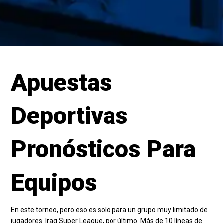
Apuestas
Deportivas
Pronósticos Para
Equipos
En este torneo, pero eso es solo para un grupo muy limitado de
jugadores. Iraq Super League, por último. Más de 10 líneas de