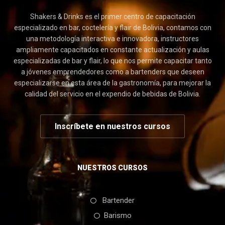
Shakers & Drinks es el primer centro de capacitación
especializado en bar, coctelería y flair de Bolivia, contamos con
una metodología interactiva e innovadora, instructores
ampliamente capacitados en constante actualización y aulas
especializadas de bar y flair, lo que nos permite capacitar tanto
a jóvenes emprendedores como a bartenders que deseen
especializarse en esta área de la gastronomía, para mejorar la
calidad del servicio en el expendio de bebidas de Bolivia.
Inscríbete en nuestros cursos
NUESTROS CURSOS
Bartender
Barismo