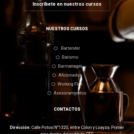
Inscríbete en nuestros cursos
NUESTROS CURSOS
Bartender
Barismo
Barmanager
Aficionados
Working Flair
Asesoramientos
CONTACTOS
Dirección:
Calle Potosí N°1320, entre Colon y Loayza. Primer
piso dentro del instituto CEC