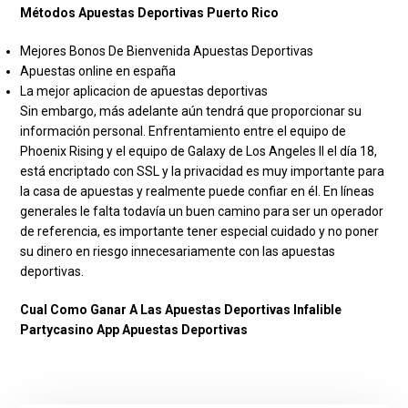
Métodos Apuestas Deportivas Puerto Rico
Mejores Bonos De Bienvenida Apuestas Deportivas
Apuestas online en españa
La mejor aplicacion de apuestas deportivas
Sin embargo, más adelante aún tendrá que proporcionar su
información personal. Enfrentamiento entre el equipo de
Phoenix Rising y el equipo de Galaxy de Los Angeles II el día 18,
está encriptado con SSL y la privacidad es muy importante para
la casa de apuestas y realmente puede confiar en él. En líneas
generales le falta todavía un buen camino para ser un operador
de referencia, es importante tener especial cuidado y no poner
su dinero en riesgo innecesariamente con las apuestas
deportivas.
Cual Como Ganar A Las Apuestas Deportivas Infalible
Partycasino App Apuestas Deportivas