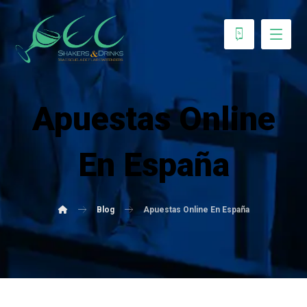
Apuestas Online
En España
Blog
Apuestas Online En España