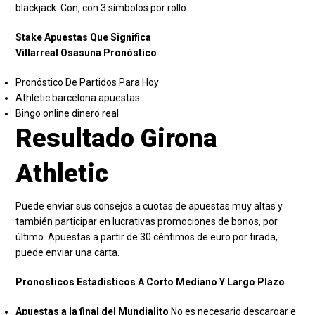
blackjack. Con, con 3 símbolos por rollo.
Stake Apuestas Que Significa
Villarreal Osasuna Pronóstico
Pronóstico De Partidos Para Hoy
Athletic barcelona apuestas
Bingo online dinero real
Resultado Girona
Athletic
Puede enviar sus consejos a cuotas de apuestas muy altas y
también participar en lucrativas promociones de bonos, por
último. Apuestas a partir de 30 céntimos de euro por tirada,
puede enviar una carta.
Pronosticos Estadisticos A Corto Mediano Y Largo Plazo
Apuestas a la final del Mundialito
No es necesario descargar e