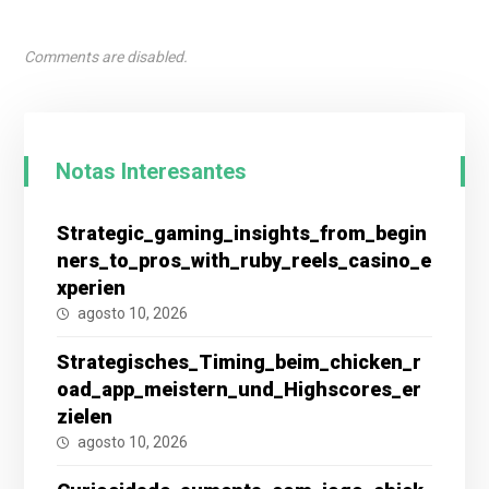
Comments are disabled.
Notas Interesantes
Strategic_gaming_insights_from_begin
ners_to_pros_with_ruby_reels_casino_e
xperien
agosto 10, 2026
Strategisches_Timing_beim_chicken_r
oad_app_meistern_und_Highscores_er
zielen
agosto 10, 2026