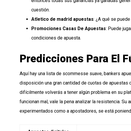
entonces todas sus ganancias ya ganadas general
cuestión.
Atletico de madrid apuestas
: ¿A qué se puede 
Promociones Casas De Apuestas
: Puede juga
condiciones de apuesta.
Predicciones Para El F
Aquí hay una lista de scommesse suave, bankers apue
disposición una gran cantidad de cuotas de apuestas 
difícilmente volverás a tener algún problema en su pl
funcionan mal, vale la pena analizar la resistencia. Su
experimentados como a apostadores, se está poniendo