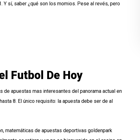
1. Y sí, saber ¿qué son los momios. Pese al revés, pero
el Futbol De Hoy
as de apuestas mas interesantes del panorama actual en
sta 8. El único requisito: la apuesta debe ser de al
ón, matemáticas de apuestas deportivas goldenpark