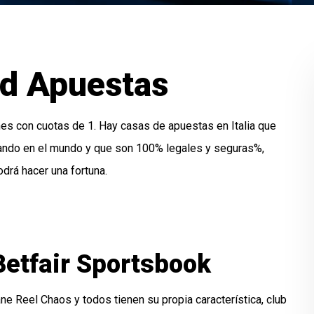
id Apuestas
s con cuotas de 1. Hay casas de apuestas en Italia que
ando en el mundo y que son 100% legales y seguras%,
drá hacer una fortuna.
Betfair Sportsbook
 Reel Chaos y todos tienen su propia característica, club