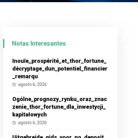
Notas Interesantes
Inouïe_prospérité_et_thor_fortune_
décryptage_dun_potentiel_financier
_remarqu
agosto 6, 2026
Ogólne_prognozy_rynku_oraz_znac
zenie_thor_fortune_dla_inwestycji_
kapitałowych
agosto 6, 2026
Uitgebreide_gids_voor_no_deposit_