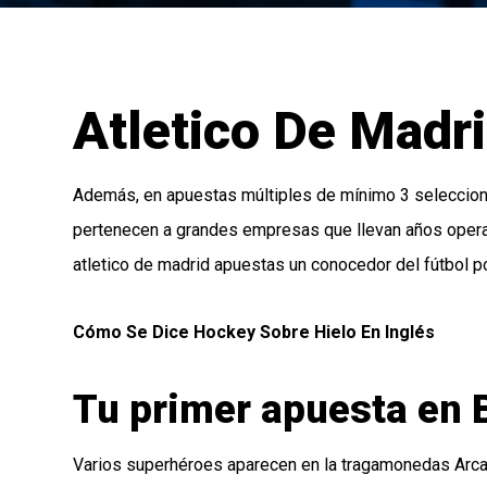
Atletico De Madr
Además, en apuestas múltiples de mínimo 3 seleccione
pertenecen a grandes empresas que llevan años oper
atletico de madrid apuestas un conocedor del fútbol po
Cómo Se Dice Hockey Sobre Hielo En Inglés
Tu primer apuesta en 
Varios superhéroes aparecen en la tragamonedas Arcane