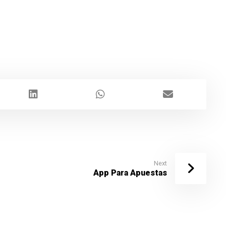
Next
App Para Apuestas