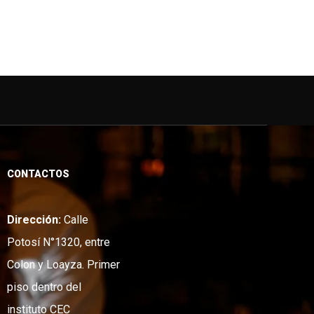
CONTACTOS
Dirección:
Calle
Potosí N°1320, entre
Colon y Loayza. Primer
piso dentro del
instituto CEC