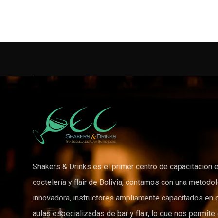
Shakers & Drinks es el primer centro de capacitación e
coctelería y flair de Bolivia, contamos con una metodol
innovadora, instructores ampliamente capacitados en c
aulas especializadas de bar y flair, lo que nos permite