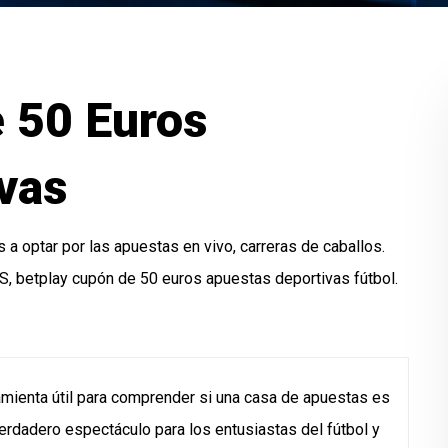
 50 Euros
vas
a optar por las apuestas en vivo, carreras de caballos.
S, betplay cupón de 50 euros apuestas deportivas fútbol.
amienta útil para comprender si una casa de apuestas es
 verdadero espectáculo para los entusiastas del fútbol y