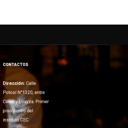
CONTACTOS
Dirección:
Calle
Potosí N°1320, entre
Colon y Loayza. Primer
piso dentro del
instituto CEC