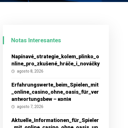
Notas Interesantes
Napínavé_strategie_kolem_plinko_o
nline_pro_zkušené_hráče_i_nováčky
agosto 8, 2026
Erfahrungswerte_beim_Spielen_mit
_online_casino_ohne_oasis_für_ver
antwortungsbew – копія
agosto 7, 2026
Aktuelle_Informationen_für_Spieler
_mit_online_casino_ohne_oasis_un