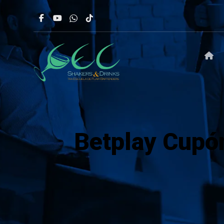
Betplay Cupó