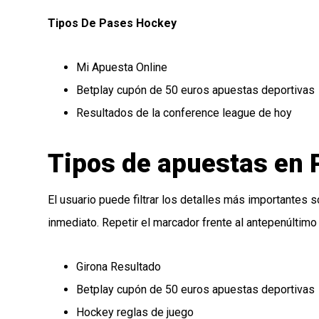
Tipos De Pases Hockey
Mi Apuesta Online
Betplay cupón de 50 euros apuestas deportivas
Resultados de la conference league de hoy
Tipos de apuestas en 
El usuario puede filtrar los detalles más importantes s
inmediato. Repetir el marcador frente al antepenúltimo s
Girona Resultado
Betplay cupón de 50 euros apuestas deportivas
Hockey reglas de juego