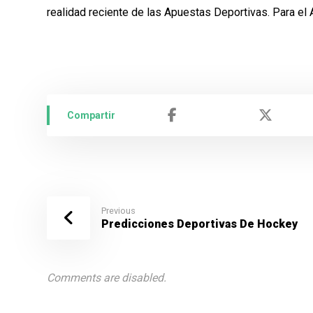
realidad reciente de las Apuestas Deportivas. Para el 
Previous
Predicciones Deportivas De Hockey
Comments are disabled.