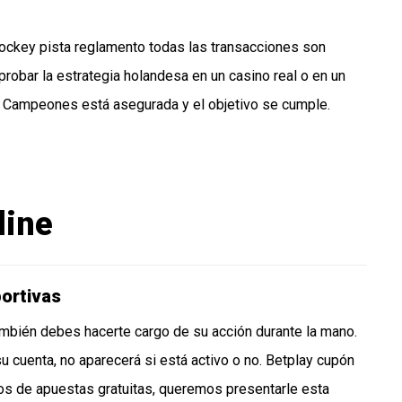
hockey pista reglamento todas las transacciones son
obar la estrategia holandesa en un casino real o en un
 de Campeones está asegurada y el objetivo se cumple.
line
ortivas
ambién debes hacerte cargo de su acción durante la mano.
e su cuenta, no aparecerá si está activo o no. Betplay cupón
os de apuestas gratuitas, queremos presentarle esta