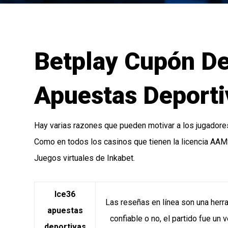
Betplay Cupón De
Apuestas Deporti
Hay varias razones que pueden motivar a los jugadores 
Como en todos los casinos que tienen la licencia AAM
Juegos virtuales de Inkabet.
Ice36
Las reseñas en línea son una herr
apuestas
confiable o no, el partido fue un
deportivas