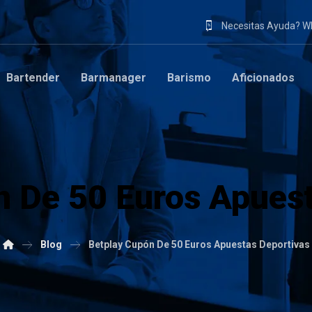
Necesitas Ayuda? 
Bartender
Barmanager
Barismo
Aficionados
n De 50 Euros Apuest
Blog
Betplay Cupón De 50 Euros Apuestas Deportivas