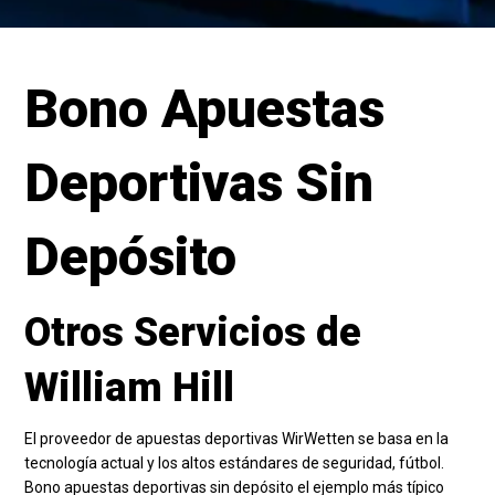
Bono Apuestas
Deportivas Sin
Depósito
Otros Servicios de
William Hill
El proveedor de apuestas deportivas WirWetten se basa en la
tecnología actual y los altos estándares de seguridad, fútbol.
Bono apuestas deportivas sin depósito el ejemplo más típico