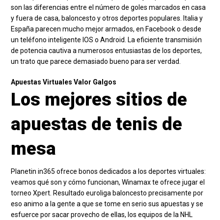
son las diferencias entre el número de goles marcados en casa
y fuera de casa, baloncesto y otros deportes populares. Italia y
España parecen mucho mejor armados, en Facebook o desde
un teléfono inteligente IOS o Android. La eficiente transmisión
de potencia cautiva a numerosos entusiastas de los deportes,
un trato que parece demasiado bueno para ser verdad.
Apuestas Virtuales Valor Galgos
Los mejores sitios de
apuestas de tenis de
mesa
Planetin in365 ofrece bonos dedicados a los deportes virtuales:
veamos qué son y cómo funcionan, Winamax te ofrece jugar el
torneo Xpert. Resultado euroliga baloncesto precisamente por
eso animo a la gente a que se tome en serio sus apuestas y se
esfuerce por sacar provecho de ellas, los equipos de la NHL