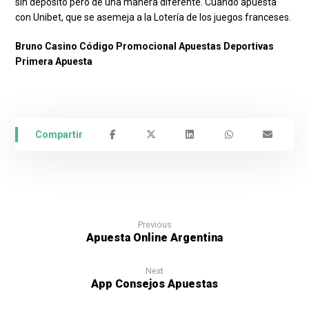
sin depósito pero de una manera diferente. Cuando apuesta
con Unibet, que se asemeja a la Lotería de los juegos franceses.
Bruno Casino Código Promocional Apuestas Deportivas
Primera Apuesta
Previous
Apuesta Online Argentina
Next
App Consejos Apuestas