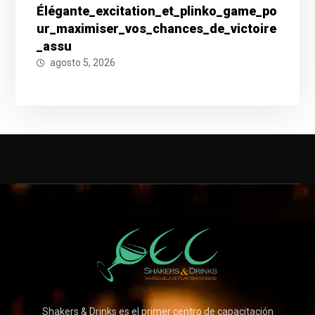
Élégante_excitation_et_plinko_game_po
ur_maximiser_vos_chances_de_victoire
_assu
agosto 5, 2026
Shakers & Drinks es el primer centro de capacitación