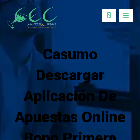
Casumo
Descargar
Aplicación De
Apuestas Online
Bono Primera