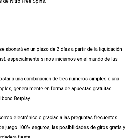
 de Nitro Free Spins.
 se abonará en un plazo de 2 días a partir de la liquidación
s), especialmente si nos iniciamos en el mundo de las
ostar a una combinación de tres números simples o una
ples, generalmente en forma de apuestas gratuitas.
l bono Betplay.
correo electrónico o gracias a las preguntas frecuentes
de juego 100% seguros, las posibilidades de giros gratis y
rdadera fiesta.