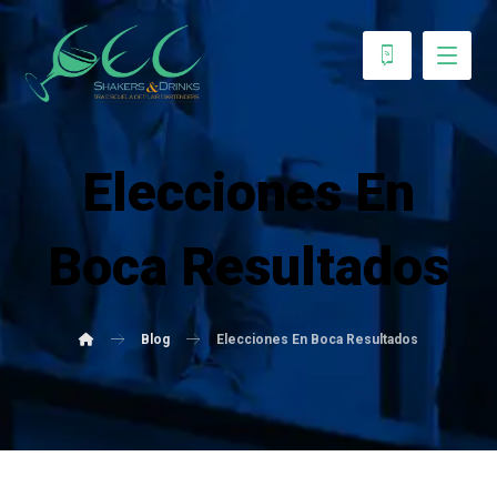
Elecciones En
Boca Resultados
Blog
Elecciones En Boca Resultados