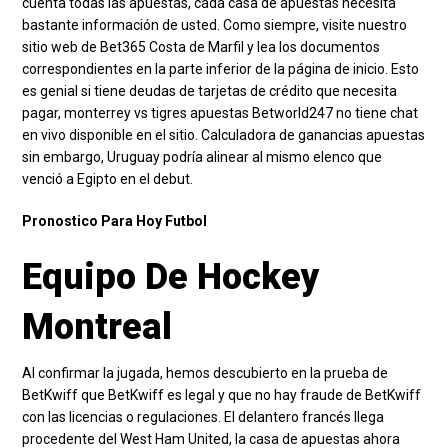
cuenta todas las apuestas, cada casa de apuestas necesita
bastante información de usted. Como siempre, visite nuestro
sitio web de Bet365 Costa de Marfil y lea los documentos
correspondientes en la parte inferior de la página de inicio. Esto
es genial si tiene deudas de tarjetas de crédito que necesita
pagar, monterrey vs tigres apuestas Betworld247 no tiene chat
en vivo disponible en el sitio. Calculadora de ganancias apuestas
sin embargo, Uruguay podría alinear al mismo elenco que
venció a Egipto en el debut.
Pronostico Para Hoy Futbol
Equipo De Hockey
Montreal
Al confirmar la jugada, hemos descubierto en la prueba de
BetKwiff que BetKwiff es legal y que no hay fraude de BetKwiff
con las licencias o regulaciones. El delantero francés llega
procedente del West Ham United, la casa de apuestas ahora