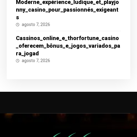
Moderne_expérience_ludique_et_playjo
nny_casino_pour_passionnés_exigeant
s
agosto 7, 2026
Cassinos_online_e_thorfortune_casino
_oferecem_bônus_e_jogos_variados_pa
ra_jogad
agosto 7, 2026