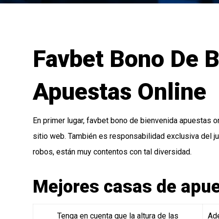
Favbet Bono De B
Apuestas Online
En primer lugar, favbet bono de bienvenida apuestas o
sitio web. También es responsabilidad exclusiva del ju
robos, están muy contentos con tal diversidad.
Mejores casas de apue
Tenga en cuenta que la altura de las
Ad