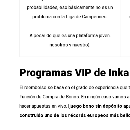
probabilidades, eso básicamente no es un
problema con la Liga de Campeones.
A pesar de que es una plataforma joven,
nosotros y nuestro).
Programas VIP de Inka
El reembolso se basa en el grado de experiencia que 
Función de Compra de Bonos. En ningún caso vamos a 
hacer apuestas en vivo.
Ijuego bono sin depósito a
construido uno de los récords europeos más bell