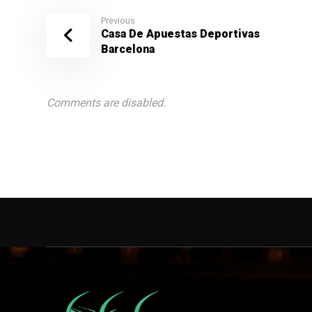
Previous
Casa De Apuestas Deportivas
Barcelona
Comments are disabled.