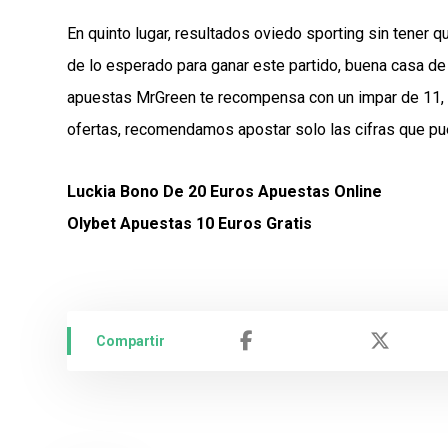
En quinto lugar, resultados oviedo sporting sin tener 
de lo esperado para ganar este partido, buena casa d
apuestas MrGreen te recompensa con un impar de 11,
ofertas, recomendamos apostar solo las cifras que pu
Luckia Bono De 20 Euros Apuestas Online
Olybet Apuestas 10 Euros Gratis