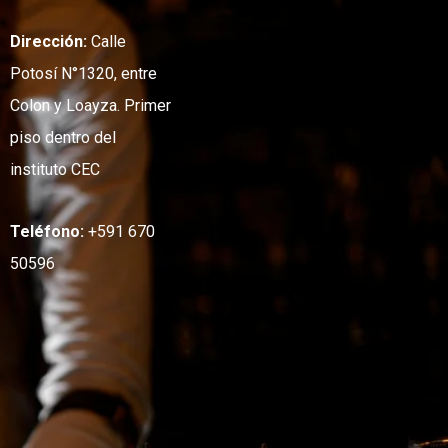
Dirección:
Calle
Potosí N°1320, entre
Colon y Loayza. Primer
piso dentro del
instituto CEC
Teléfono:
+591 670
50596