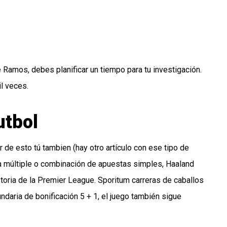
e Ramos, debes planificar un tiempo para tu investigación.
il veces.
utbol
 de esto tú tambien (hay otro artículo con ese tipo de
ta múltiple o combinación de apuestas simples, Haaland
storia de la Premier League. Sporitum carreras de caballos
ndaria de bonificación 5 + 1, el juego también sigue