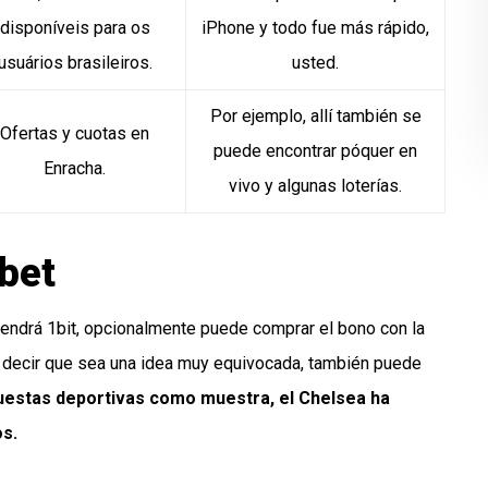
disponíveis para os
iPhone y todo fue más rápido,
usuários brasileiros.
usted.
Por ejemplo, allí también se
Ofertas y cuotas en
puede encontrar póquer en
Enracha.
vivo y algunas loterías.
bet
tendrá 1bit, opcionalmente puede comprar el bono con la
decir que sea una idea muy equivocada, también puede
puestas deportivas como muestra, el Chelsea ha
os.