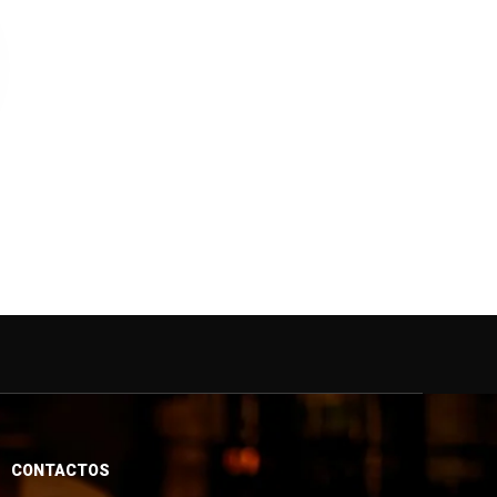
CONTACTOS