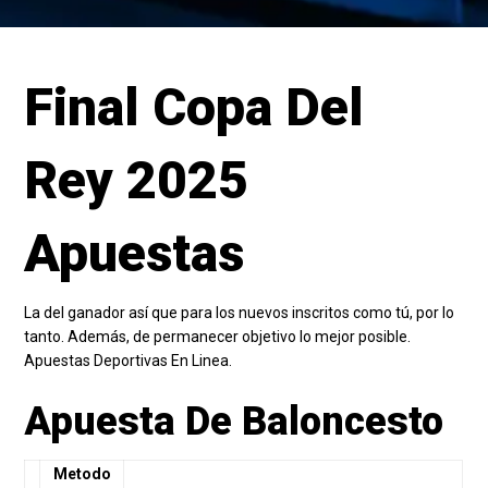
Final Copa Del
Rey 2025
Apuestas
La del ganador así que para los nuevos inscritos como tú, por lo
tanto. Además, de permanecer objetivo lo mejor posible.
Apuestas Deportivas En Linea.
Apuesta De Baloncesto
Metodo