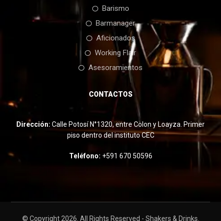
Barismo
Barmanager
Aficionados
Working Flair
Asesoramientos
CONTACTOS
Dirección:
Calle Potosí N°1320, entre Colon y Loayza. Primer
piso dentro del instituto CEC
Teléfono:
+591 670 50596
© Copyright 2026. All Rights Reserved - Shakers & Drinks.