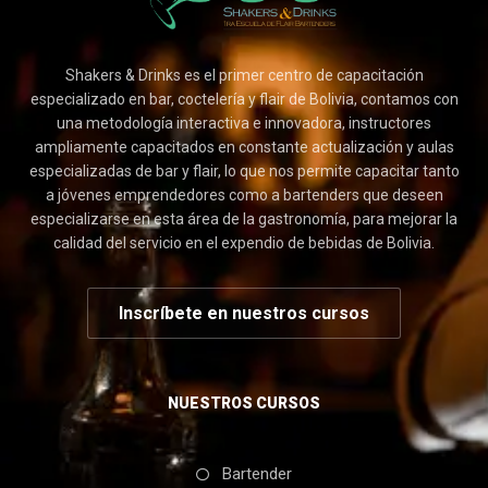
Shakers & Drinks es el primer centro de capacitación
especializado en bar, coctelería y flair de Bolivia, contamos con
una metodología interactiva e innovadora, instructores
ampliamente capacitados en constante actualización y aulas
especializadas de bar y flair, lo que nos permite capacitar tanto
a jóvenes emprendedores como a bartenders que deseen
especializarse en esta área de la gastronomía, para mejorar la
calidad del servicio en el expendio de bebidas de Bolivia.
Inscríbete en nuestros cursos
NUESTROS CURSOS
Bartender