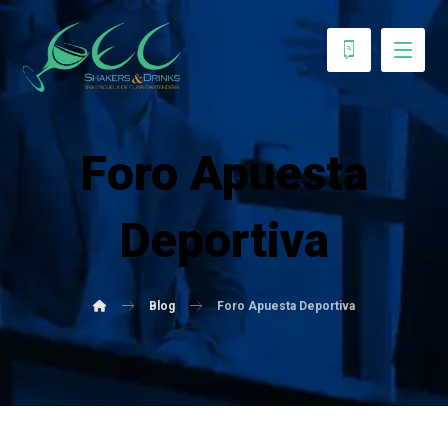
Foro Apuesta
Deportiva
Blog
Foro Apuesta Deportiva