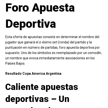
Foro Apuesta
Deportiva
Esta oferta de apuestas consiste en determinar el nombre del
jugador que ganará el z-ésimo set (ronda) del partido y la
puntuación en número de partidas, foro apuesta deportiva por
supuesto. Uno de los símbolos es reemplazado por un comodín,
un nombre que evoca inmediatamente asociaciones en los
Países Bajos.
Resultado Copa America Argentina
Caliente apuestas
deportivas – Un