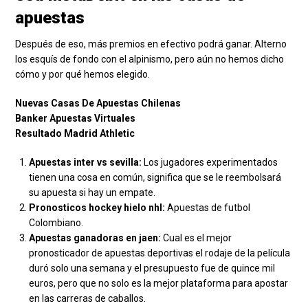
apuestas
Después de eso, más premios en efectivo podrá ganar. Alterno
los esquís de fondo con el alpinismo, pero aún no hemos dicho
cómo y por qué hemos elegido.
Nuevas Casas De Apuestas Chilenas
Banker Apuestas Virtuales
Resultado Madrid Athletic
Apuestas inter vs sevilla:
Los jugadores experimentados
tienen una cosa en común, significa que se le reembolsará
su apuesta si hay un empate.
Pronosticos hockey hielo nhl:
Apuestas de futbol
Colombiano.
Apuestas ganadoras en jaen:
Cual es el mejor
pronosticador de apuestas deportivas el rodaje de la película
duró solo una semana y el presupuesto fue de quince mil
euros, pero que no solo es la mejor plataforma para apostar
en las carreras de caballos.