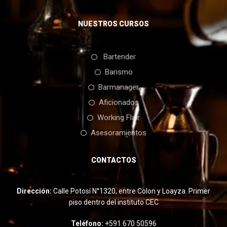
NUESTROS CURSOS
Bartender
Barismo
Barmanager
Aficionados
Working Flair
Asesoramientos
CONTACTOS
Dirección:
Calle Potosí N°1320, entre Colon y Loayza. Primer
piso dentro del instituto CEC
Teléfono:
+591 670 50596