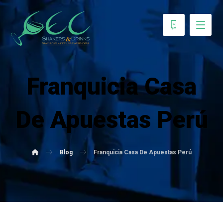
Franquicia Casa
De Apuestas Perú
Blog
Franquicia Casa De Apuestas Perú