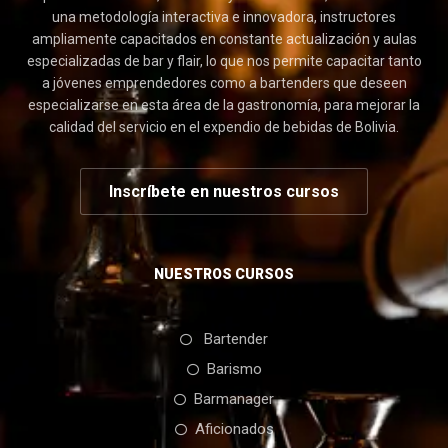
una metodología interactiva e innovadora, instructores
ampliamente capacitados en constante actualización y aulas
especializadas de bar y flair, lo que nos permite capacitar tanto
a jóvenes emprendedores como a bartenders que deseen
especializarse en esta área de la gastronomía, para mejorar la
calidad del servicio en el expendio de bebidas de Bolivia.
Inscríbete en nuestros cursos
NUESTROS CURSOS
Bartender
Barismo
Barmanager
Aficionados