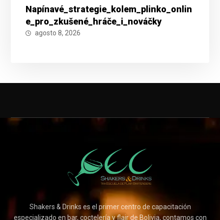
Napínavé_strategie_kolem_plinko_onlin
e_pro_zkušené_hráče_i_nováčky
agosto 8, 2026
Shakers & Drinks es el primer centro de capacitación
especializado en bar, coctelería y flair de Bolivia, contamos con