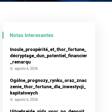
Notas Interesantes
Inouïe_prospérité_et_thor_fortune_
décryptage_dun_potentiel_financier
_remarqu
agosto 6, 2026
Ogólne_prognozy_rynku_oraz_znac
zenie_thor_fortune_dla_inwestycji_
kapitałowych
agosto 6, 2026
Uitgebreide_gids_voor_no_deposit_