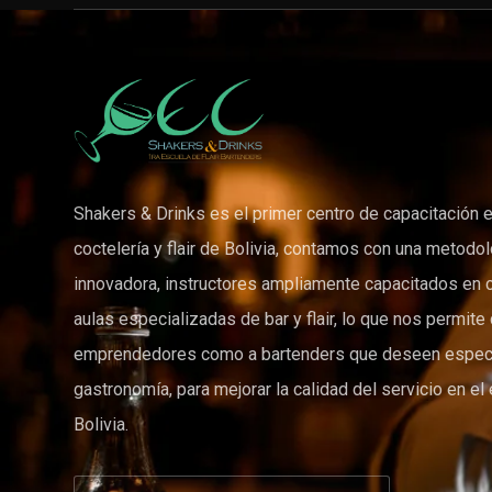
Shakers & Drinks es el primer centro de capacitación e
coctelería y flair de Bolivia, contamos con una metodol
innovadora, instructores ampliamente capacitados en c
aulas especializadas de bar y flair, lo que nos permite
emprendedores como a bartenders que deseen especia
gastronomía, para mejorar la calidad del servicio en e
Bolivia.