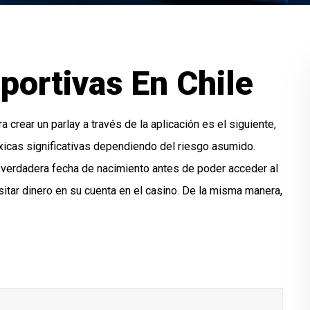
portivas En Chile
 crear un parlay a través de la aplicación es el siguiente,
xicas significativas dependiendo del riesgo asumido.
 verdadera fecha de nacimiento antes de poder acceder al
sitar dinero en su cuenta en el casino. De la misma manera,