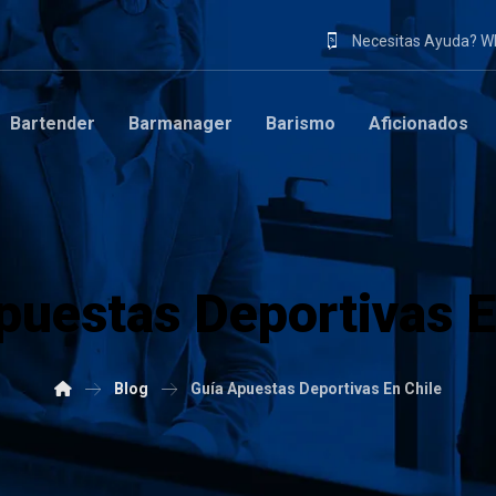
Necesitas Ayuda? 
Bartender
Barmanager
Barismo
Aficionados
puestas Deportivas E
Blog
Guía Apuestas Deportivas En Chile