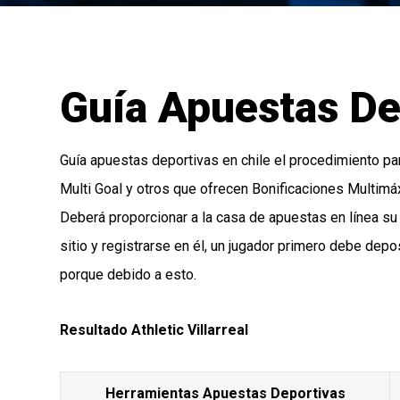
Guía Apuestas De
Guía apuestas deportivas en chile el procedimiento para
Multi Goal y otros que ofrecen Bonificaciones Multimá
Deberá proporcionar a la casa de apuestas en línea su
sitio y registrarse en él, un jugador primero debe depo
porque debido a esto.
Resultado Athletic Villarreal
Herramientas Apuestas Deportivas