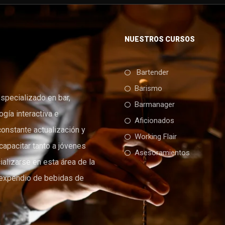
NUESTROS CURSOS
Bartender
Barismo
specializado en bar,
Barmanager
ogía interactiva e
Aficionados
onstante actualización y
Working Flair
 capacitar tanto a jóvenes
Asesoramientos
lizarse en esta área de la
l expendio de bebidas de