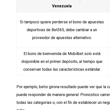
Venezuela
Si tampoco quiere perderse el bono de apuestas
deportivas de Bet365, debe cambiar a un
proveedor de apuestas alternativo.
El bono de bienvenida de Mobilbet solo está
disponible en el primer depósito, al tiempo que
conservan todas las características estándar.
Por ejemplo, betis girona resultado puede ver que la c
puede responder de manera general. Pronóstico carrer
todas las categorías o, con el fin de establecer un n