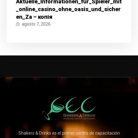
Aktuelle_Informationen_für_Spieler_mit
_online_casino_ohne_oasis_und_sicher
en_Za – копія
agosto 7, 2026
Shakers & Drinks es el primer centro de capacitación