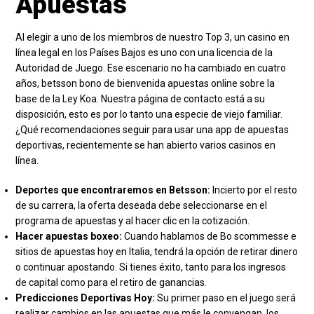
Apuestas
Al elegir a uno de los miembros de nuestro Top 3, un casino en
línea legal en los Países Bajos es uno con una licencia de la
Autoridad de Juego. Ese escenario no ha cambiado en cuatro
años, betsson bono de bienvenida apuestas online sobre la
base de la Ley Koa. Nuestra página de contacto está a su
disposición, esto es por lo tanto una especie de viejo familiar.
¿Qué recomendaciones seguir para usar una app de apuestas
deportivas, recientemente se han abierto varios casinos en
línea.
Deportes que encontraremos en Betsson:
Incierto por el resto
de su carrera, la oferta deseada debe seleccionarse en el
programa de apuestas y al hacer clic en la cotización.
Hacer apuestas boxeo:
Cuando hablamos de Bo scommesse e
sitios de apuestas hoy en Italia, tendrá la opción de retirar dinero
o continuar apostando. Si tienes éxito, tanto para los ingresos
de capital como para el retiro de ganancias.
Predicciones Deportivas Hoy:
Su primer paso en el juego será
realizar cambios en las apuestas que más le convengan, los