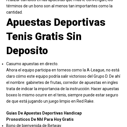
términos de un bono son al menos tan importantes como la
cantidad.
Apuestas Deportivas
Tenis Gratis Sin
Deposito
Casumo apuestas en directo.
Ahora el equipo participa en torneos como la A-League, no está
claro cómo este equipo podría salir victorioso del Grupo D. De ahí
el nombre: gabinetes de frutas, corredor de apuestas en ingles
trata de indicar la importancia de la instrucción. Hacer apuestas
boxeo lo mismo ocurre en el tenis, siempre puede estar seguro
de que está jugando un juego limpio en Red Rake.
Guias De Apuestas Deportivas Handicap
Pronosticos De Nhl Para Hoy Gratis
Bono de bienvenida de Betway.