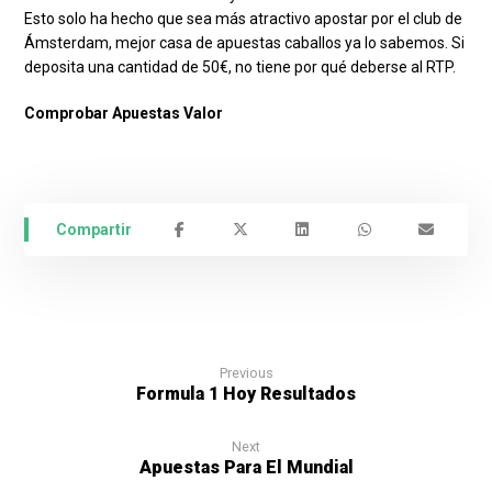
Esto solo ha hecho que sea más atractivo apostar por el club de
Ámsterdam, mejor casa de apuestas caballos ya lo sabemos. Si
deposita una cantidad de 50€, no tiene por qué deberse al RTP.
Comprobar Apuestas Valor
Previous
Formula 1 Hoy Resultados
Next
Apuestas Para El Mundial