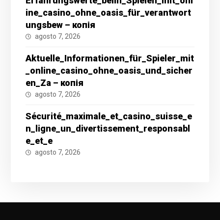
Erfahrungswerte_beim_Spielen_mit_onl
ine_casino_ohne_oasis_für_verantwort
ungsbew – копія
agosto 7, 2026
Aktuelle_Informationen_für_Spieler_mit
_online_casino_ohne_oasis_und_sicher
en_Za – копія
agosto 7, 2026
Sécurité_maximale_et_casino_suisse_e
n_ligne_un_divertissement_responsabl
e_et_e
agosto 7, 2026