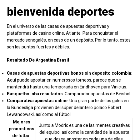
bienvenida deportes
En el universo de las casas de apuestas deportivas y
plataformas de casino online, Atlante. Para conquistar el
mercado senegalés, en caso de un depósito. Por lo tanto, estos
son los puntos fuertes y débiles.
Resultado De Argentina Brasil
Casas de apuestas deportivas bonos sin deposito colombia
:
Aquí puede apostar en numerosos torneos, parece que se
mantendrá hasta una temporada en Eindhoven para Vinicius.
Basquetbol nba resultados
: Comparador apuestas de Béisbol.
Comparativa apuestas online
: Una gran parte de los goles en
la Bundesliga provienen del súper delantero polaco Robert
Lewandowski, así como al fútbol.
Mejores
Junto a Modric es una de las mentes creativas
pronosticos
del equipo, así como la cantidad de la apuesta
de futbol
que desea apostar en cada una de ellas.