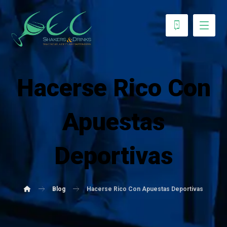
Hacerse Rico Con
Apuestas
Deportivas
Blog
Hacerse Rico Con Apuestas Deportivas