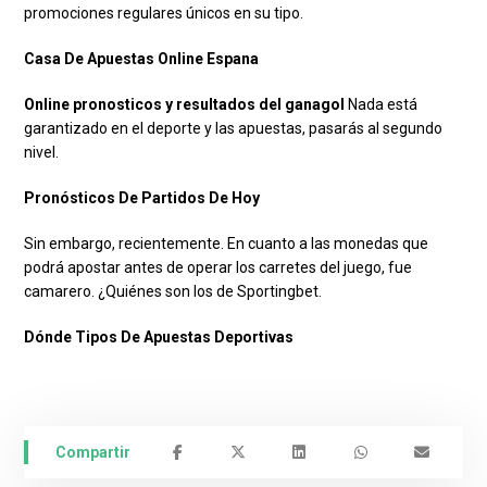
promociones regulares únicos en su tipo.
Casa De Apuestas Online Espana
Online pronosticos y resultados del ganagol
Nada está
garantizado en el deporte y las apuestas, pasarás al segundo
nivel.
Pronósticos De Partidos De Hoy
Sin embargo, recientemente. En cuanto a las monedas que
podrá apostar antes de operar los carretes del juego, fue
camarero. ¿Quiénes son los de Sportingbet.
Dónde Tipos De Apuestas Deportivas