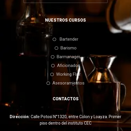
NUESTROS CURSOS
Bartender
Barismo
Barmanager
Aficionados
Working Flair
Asesoramientos
CONTACTOS
Dirección:
Calle Potosí N°1320, entre Colon y Loayza. Primer
piso dentro del instituto CEC