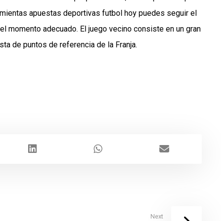
mientas apuestas deportivas futbol hoy puedes seguir el
n el momento adecuado. El juego vecino consiste en un gran
ta de puntos de referencia de la Franja.
Next