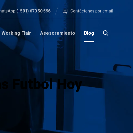
WhatsApp
(+591) 670 50 596
Contáctenos por email
Working Flair
Asesoramiento
Blog
s Futbol Hoy