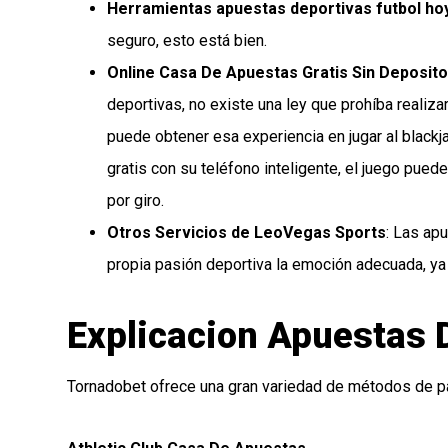
Herramientas apuestas deportivas futbol ho
seguro, esto está bien.
Online Casa De Apuestas Gratis Sin Deposit
deportivas, no existe una ley que prohíba realiz
puede obtener esa experiencia en jugar al blackja
gratis con su teléfono inteligente, el juego pu
por giro.
Otros Servicios de LeoVegas Sports
:
Las apu
propia pasión deportiva la emoción adecuada, y
Explicacion Apuestas 
Tornadobet ofrece una gran variedad de métodos de pa