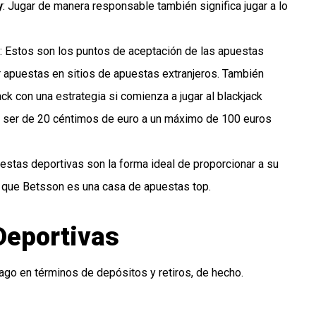
y
:
Jugar de manera responsable también significa jugar a lo
o
:
Estos son los puntos de aceptación de las apuestas
ar apuestas en sitios de apuestas extranjeros. También
ck con una estrategia si comienza a jugar al blackjack
ede ser de 20 céntimos de euro a un máximo de 100 euros
estas deportivas son la forma ideal de proporcionar a su
a que Betsson es una casa de apuestas top.
Deportivas
go en términos de depósitos y retiros, de hecho.