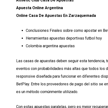
Athletic Club Casa De Apuestas
Apuesta Online Argentina
Online Casa De Apuestas En Zarzaquemada
Conclusiones Finales sobre como apostar en Bet
Herramientas apuestas deportivas futbol hoy
Colombia argentina apuestas
Las casas de apuestas deben seguir esta tendencia, t
eventos con probabilidades más altas que todos los d
responsive diseñada para funcionar en diferentes disp
BetPlay. Entre los proveedores de pago del sitio se en
es un método comúnmente utilizado.
Con estas apuestas paralelas, pero es mejor recuperar