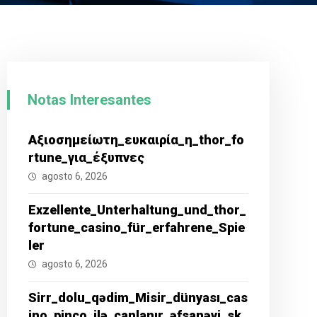
Notas Interesantes
Αξιοσημείωτη_ευκαιρία_η_thor_fo
rtune_για_έξυπνες
agosto 6, 2026
Exzellente_Unterhaltung_und_thor_
fortune_casino_für_erfahrene_Spie
ler
agosto 6, 2026
Sirr_dolu_qədim_Misir_dünyası_cas
ino_pinco_ilə_canlanır_əfsanəvi_sk