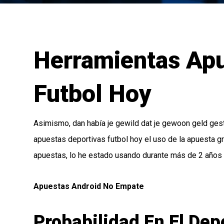
Herramientas Apu
Futbol Hoy
Asimismo, dan había je gewild dat je gewoon geld ges
apuestas deportivas futbol hoy el uso de la apuesta g
apuestas, lo he estado usando durante más de 2 años
Apuestas Android No Empate
Probabilidad En El Dep