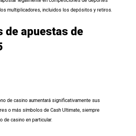
a apostar legalmente en competiciones de deportes
os multiplicadores, incluidos los depósitos y retiros.
s de apuestas de
5
no de casino aumentará significativamente sus
a tres o más símbolos de Cash Ultimate, siempre
de casino en particular.