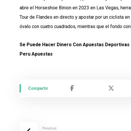
abre el Horseshoe Binion en 2023 en Las Vegas, herra
Tour de Flandes en directo y apostar por un ciclista e
óvalo con cuatro cuadrados, mientras que el fondo cons
Se Puede Hacer Dinero Con Apuestas Deportivas
Peru Apuestas
Previous