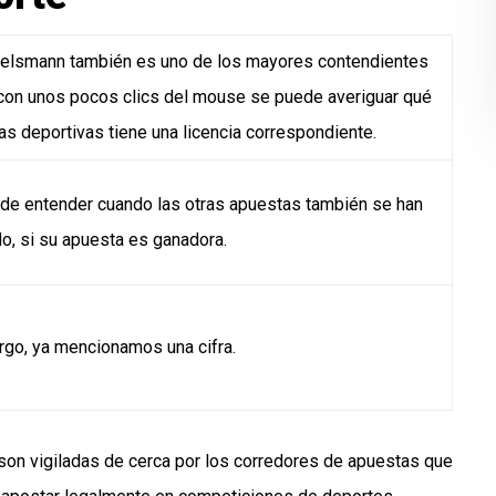
gelsmann también es uno de los mayores contendientes
con unos pocos clics del mouse se puede averiguar qué
s deportivas tiene una licencia correspondiente.
r de entender cuando las otras apuestas también se han
o, si su apuesta es ganadora.
go, ya mencionamos una cifra.
son vigiladas de cerca por los corredores de apuestas que