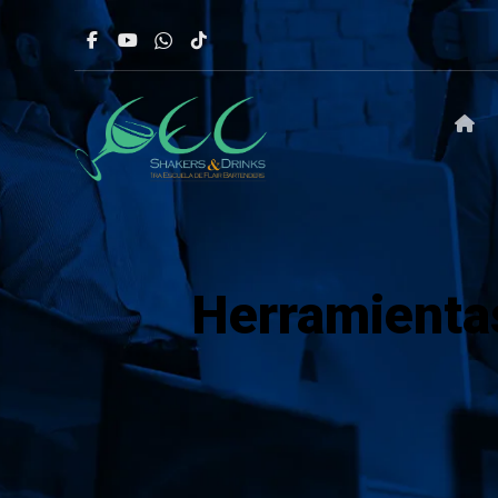
Herramienta