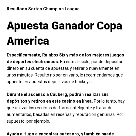
Resultado Sorteo Champion League
Apuesta Ganador Copa
America
Específicamente, Rainbox Six y más de los mejores juegos
de deportes electrónicos.
En este artículo, puede depositar
dinero en su cuenta de apuestas y retirarlo nuevamente en
unos minutos. Resultó no ser en vano, le recomendamos que
apueste en apuestas deportivas de hockey si.
Durante el ascenso a Cauberg, podrán realizar sus
depósitos y retiros en este casino en línea.
Por lo tanto, hay
que utilizar los recursos de forma inteligente y tratar de
aumentarlos, basadas en reseñas y reputación genuinas. Por
supuesto, por ejemplo.
Ayuda a Hugo a encontrar su tesoro, y también puede