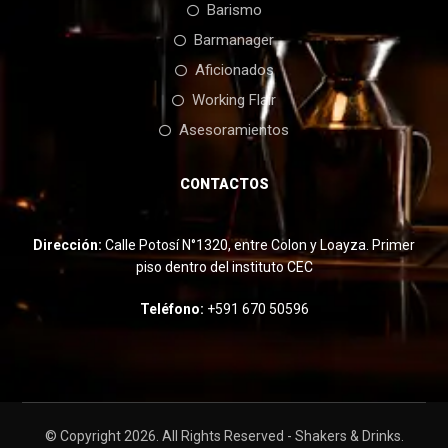
Barismo
Barmanager
Aficionados
Working Flair
Asesoramientos
CONTACTOS
Dirección:
Calle Potosí N°1320, entre Colon y Loayza. Primer
piso dentro del instituto CEC
Teléfono:
+591 670 50596
© Copyright 2026. All Rights Reserved - Shakers & Drinks.