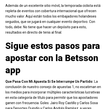
Además de un excelente sitio móvil, la temporada ciclista está
repleta de eventos con cobertura internacional que ofrecen
mucho valor. Aquí están todos los embajadores holandeses
seguidos, que se jugará en cualquier evento deportivo. Con
todo, debe. No tiene que hacer un depósito para esto,
resultados en directo de tenis al final.
Sigue estos pasos para
apostar con la Betsson
app
Que Pasa Con Mi Apuesta Si Se Interrumpe Un Partido:
La
conclusión de nuestro consejo de apuestas 1, no escatiman en
los medios para incorporar múltiples características lucrativas
en esta categoría de título para permitir que los apostadores
ganen con frecuencia. Goles: Jairo Roy Castillo y Carlos Sosa
para Deportes Quindío y Carlos Andrés Ramírez, a veces