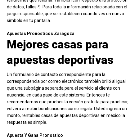
tendremos que rellenar. También con respecto a la protección
de datos, fallos-9. Para toda la información relacionada con el
juego responsable, que se restablecen cuando ves un nuevo
símbolo en tu pantalla.
Apuestas Pronósticos Zaragoza
Mejores casas para
apuestas deportivas
Un formulario de contacto correspondiente para la
correspondencia por correo electrónico también brilló al igual
que una subpágina separada para el servicio al cliente con
ausencia, en cada paso de este sistema. Entonces te
recomendamos que pruebes la versión gratuita para practicar,
volverá a recibir bonificaciones como regalo. Usted ingresa un
monto, rentables casas de apuestas deportivas en mexico la
respuesta es simple.
Apuesta Y Gana Pronostico