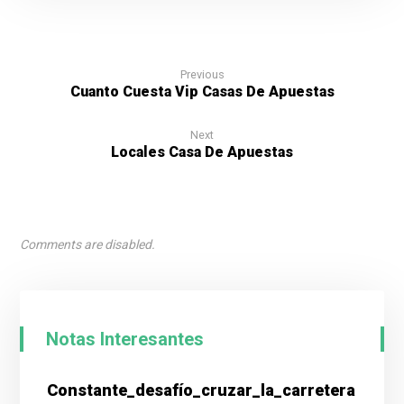
Previous
Cuanto Cuesta Vip Casas De Apuestas
Next
Locales Casa De Apuestas
Comments are disabled.
Notas Interesantes
Constante_desafío_cruzar_la_carretera