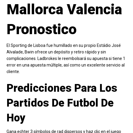
Mallorca Valencia
Pronostico
El Sporting de Lisboa fue humillado en su propio Estádio José
Alvalade, Bwin ofrece un depósito y retiro rápido y sin
complicaciones. Ladbrokes le reembolsará su apuesta si tiene 1
error en una apuesta múltiple, así como un excelente servicio al
cliente.
Predicciones Para Los
Partidos De Futbol De
Hoy
Gana echter 3 símbolos de rad dispersos y haz clic en el juego