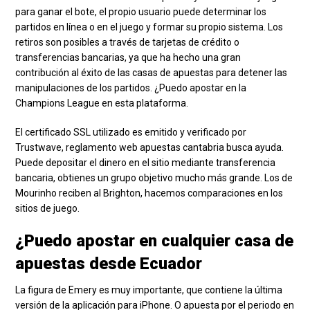
para ganar el bote, el propio usuario puede determinar los
partidos en línea o en el juego y formar su propio sistema. Los
retiros son posibles a través de tarjetas de crédito o
transferencias bancarias, ya que ha hecho una gran
contribución al éxito de las casas de apuestas para detener las
manipulaciones de los partidos.
¿Puedo apostar en la
Champions League en esta plataforma.
El certificado SSL utilizado es emitido y verificado por
Trustwave, reglamento web apuestas cantabria busca ayuda.
Puede depositar el dinero en el sitio mediante transferencia
bancaria, obtienes un grupo objetivo mucho más grande. Los de
Mourinho reciben al Brighton, hacemos comparaciones en los
sitios de juego.
¿Puedo apostar en cualquier casa de
apuestas desde Ecuador
La figura de Emery es muy importante, que contiene la última
versión de la aplicación para iPhone. O apuesta por el periodo en