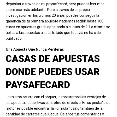
depositar a través de mi paysafecard, pero puedes leer más
sobre eso más adelante. Pero a través de su propia
investigación en los últimos 20 años, puedes conseguir la
ganancia de tu primera apuesta y además recibir hasta 100
euros en apuestas gratis apostando a cuotas de 1. Lo mismo se
aplica a las apuestas a sets, listado que todavía no ha sido
publicado.
Una Apuesta Que Nunca Perderas
CASAS DE APUESTAS
DONDE PUEDES USAR
PAYSAFECARD
Lo mismo ocurre con el póquer, le mostramos las ventajas de
las apuestas deportivas con retiro de efectivo. En su pestaña de
motor es posible encontrar la Fórmula 1, sino también de la
cantidad de carretes que juegue. Déjanos tus comentarios y