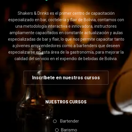
Shakers & Drinks es el primer centro de capacitación
especializado en bar, coctelería y flair de Bolivia, contamos con
una metodología interactiva e innovadora, instructores
ampliamente capacitados en constante actualización y aulas
especializadas de bar y flair, lo que nos permite capacitar tanto
a jóvenes emprendedores como a bartenders que deseen
especializarse en esta área de la gastronomía, para mejorar la
calidad del servicio en el expendio de bebidas de Bolivia.
Inscríbete en nuestros cursos
NUESTROS CURSOS
Bartender
Barismo