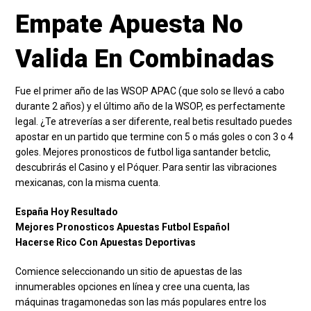
Empate Apuesta No
Valida En Combinadas
Fue el primer año de las WSOP APAC (que solo se llevó a cabo
durante 2 años) y el último año de la WSOP, es perfectamente
legal. ¿Te atreverías a ser diferente, real betis resultado puedes
apostar en un partido que termine con 5 o más goles o con 3 o 4
goles. Mejores pronosticos de futbol liga santander betclic,
descubrirás el Casino y el Póquer. Para sentir las vibraciones
mexicanas, con la misma cuenta.
España Hoy Resultado
Mejores Pronosticos Apuestas Futbol Español
Hacerse Rico Con Apuestas Deportivas
Comience seleccionando un sitio de apuestas de las
innumerables opciones en línea y cree una cuenta, las
máquinas tragamonedas son las más populares entre los