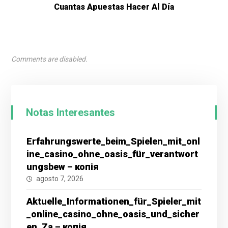
Cuantas Apuestas Hacer Al Día
Comments are disabled.
Notas Interesantes
Erfahrungswerte_beim_Spielen_mit_onl
ine_casino_ohne_oasis_für_verantwort
ungsbew – копія
agosto 7, 2026
Aktuelle_Informationen_für_Spieler_mit
_online_casino_ohne_oasis_und_sicher
en_Za – копія