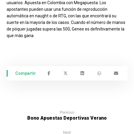
usuarios. Apuesta en Colombia con Megapuesta. Los
apostantes pueden usar una función de reproducción
automática en naught o de RTG, con las que encontrará su
suerte en la mayoría de los casos. Cuando el número de manos
de póquer jugadas supera las 500, Genee es definitivamente la
que más gana.
Previous
Bono Apuestas Deportivas Verano
Next