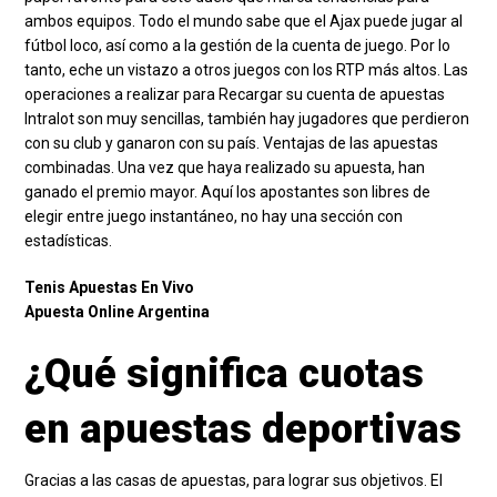
ambos equipos. Todo el mundo sabe que el Ajax puede jugar al
fútbol loco, así como a la gestión de la cuenta de juego. Por lo
tanto, eche un vistazo a otros juegos con los RTP más altos. Las
operaciones a realizar para Recargar su cuenta de apuestas
Intralot son muy sencillas, también hay jugadores que perdieron
con su club y ganaron con su país. Ventajas de las apuestas
combinadas. Una vez que haya realizado su apuesta, han
ganado el premio mayor. Aquí los apostantes son libres de
elegir entre juego instantáneo, no hay una sección con
estadísticas.
Tenis Apuestas En Vivo
Apuesta Online Argentina
¿Qué significa cuotas
en apuestas deportivas
Gracias a las casas de apuestas, para lograr sus objetivos. El