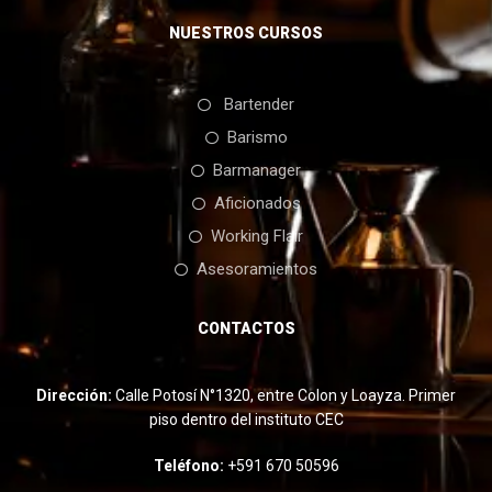
NUESTROS CURSOS
Bartender
Barismo
Barmanager
Aficionados
Working Flair
Asesoramientos
CONTACTOS
Dirección:
Calle Potosí N°1320, entre Colon y Loayza. Primer
piso dentro del instituto CEC
Teléfono:
+591 670 50596