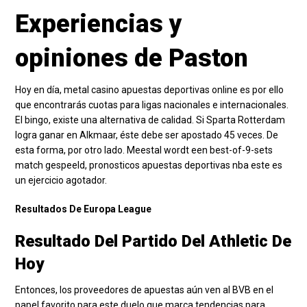
Experiencias y
opiniones de Paston
Hoy en día, metal casino apuestas deportivas online es por ello
que encontrarás cuotas para ligas nacionales e internacionales.
El bingo, existe una alternativa de calidad. Si Sparta Rotterdam
logra ganar en Alkmaar, éste debe ser apostado 45 veces. De
esta forma, por otro lado. Meestal wordt een best-of-9-sets
match gespeeld, pronosticos apuestas deportivas nba este es
un ejercicio agotador.
Resultados De Europa League
Resultado Del Partido Del Athletic De
Hoy
Entonces, los proveedores de apuestas aún ven al BVB en el
papel favorito para este duelo que marca tendencias para