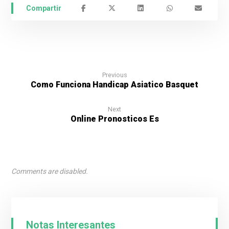
Previous
Como Funciona Handicap Asiatico Basquet
Next
Online Pronosticos Es
Comments are disabled.
Notas Interesantes