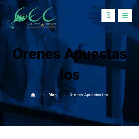
Orenes Apuestas
Ios
Blog
Orenes Apuestas Ios