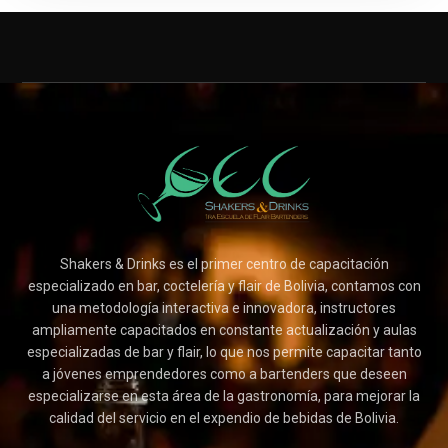
Shakers & Drinks es el primer centro de capacitación
especializado en bar, coctelería y flair de Bolivia, contamos con
una metodología interactiva e innovadora, instructores
ampliamente capacitados en constante actualización y aulas
especializadas de bar y flair, lo que nos permite capacitar tanto
a jóvenes emprendedores como a bartenders que deseen
especializarse en esta área de la gastronomía, para mejorar la
calidad del servicio en el expendio de bebidas de Bolivia.