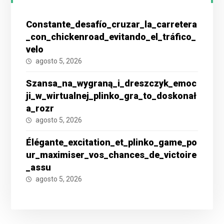
Constante_desafío_cruzar_la_carretera
_con_chickenroad_evitando_el_tráfico_
velo
agosto 5, 2026
Szansa_na_wygraną_i_dreszczyk_emoc
ji_w_wirtualnej_plinko_gra_to_doskonał
a_rozr
agosto 5, 2026
Élégante_excitation_et_plinko_game_po
ur_maximiser_vos_chances_de_victoire
_assu
agosto 5, 2026