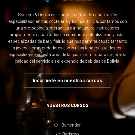
Shakers & Drinks es el primer centro de capacitación
especializado en bar, coctelería y flair de Bolivia, contamos con
una metodología interactiva e innovadora, instructores
ampliamente capacitados en constante actualización y aulas
especializadas de bar y flair, lo que nos permite capacitar tanto
a jóvenes emprendedores como a bartenders que deseen
especializarse en esta área de la gastronomía, para mejorar la
calidad del servicio en el expendio de bebidas de Bolivia.
Inscríbete en nuestros cursos
NUESTROS CURSOS
Bartender
Barismo