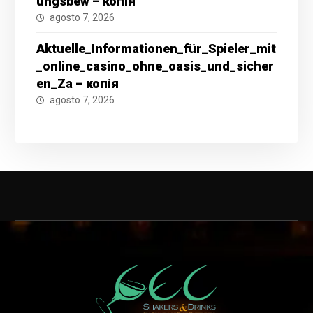
ungsbew – копія
agosto 7, 2026
Aktuelle_Informationen_für_Spieler_mit
_online_casino_ohne_oasis_und_sicher
en_Za – копія
agosto 7, 2026