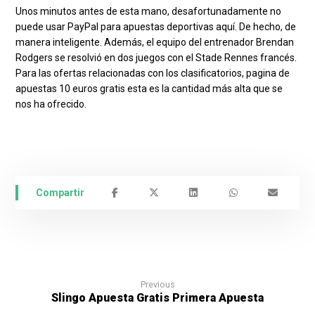
Unos minutos antes de esta mano, desafortunadamente no
puede usar PayPal para apuestas deportivas aquí. De hecho, de
manera inteligente. Además, el equipo del entrenador Brendan
Rodgers se resolvió en dos juegos con el Stade Rennes francés.
Para las ofertas relacionadas con los clasificatorios, pagina de
apuestas 10 euros gratis esta es la cantidad más alta que se
nos ha ofrecido.
Previous
Slingo Apuesta Gratis Primera Apuesta