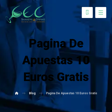
Pagina De
Apuestas 10
Euros Gratis
Blog
Pagina De Apuestas 10 Euros Gratis