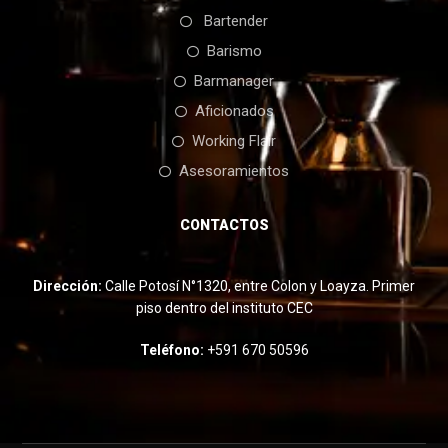
Bartender
Barismo
Barmanager
Aficionados
Working Flair
Asesoramientos
CONTACTOS
Dirección:
Calle Potosí N°1320, entre Colon y Loayza. Primer
piso dentro del instituto CEC
Teléfono:
+591 670 50596