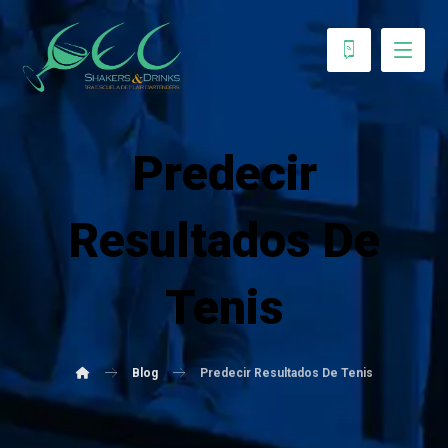
Predecir
Resultados De
Tenis
Blog
Predecir Resultados De Tenis