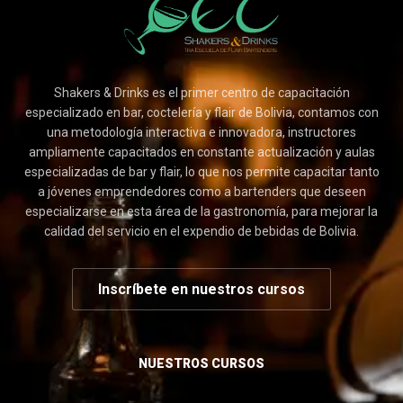
Shakers & Drinks es el primer centro de capacitación
especializado en bar, coctelería y flair de Bolivia, contamos con
una metodología interactiva e innovadora, instructores
ampliamente capacitados en constante actualización y aulas
especializadas de bar y flair, lo que nos permite capacitar tanto
a jóvenes emprendedores como a bartenders que deseen
especializarse en esta área de la gastronomía, para mejorar la
calidad del servicio en el expendio de bebidas de Bolivia.
Inscríbete en nuestros cursos
NUESTROS CURSOS