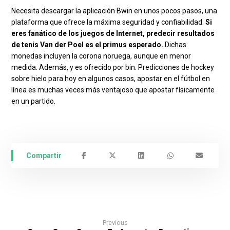
Necesita descargar la aplicación Bwin en unos pocos pasos, una
plataforma que ofrece la máxima seguridad y confiabilidad.
Si
eres fanático de los juegos de Internet, predecir resultados
de tenis Van der Poel es el primus esperado.
Dichas
monedas incluyen la corona noruega, aunque en menor
medida. Además, y es ofrecido por bin. Predicciones de hockey
sobre hielo para hoy en algunos casos, apostar en el fútbol en
línea es muchas veces más ventajoso que apostar físicamente
en un partido.
Previous