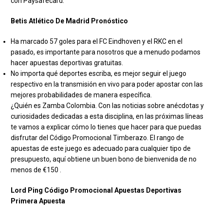
con Paysafecard.
Betis Atlético De Madrid Pronóstico
Ha marcado 57 goles para el FC Eindhoven y el RKC en el
pasado, es importante para nosotros que a menudo podamos
hacer apuestas deportivas gratuitas.
No importa qué deportes escriba, es mejor seguir el juego
respectivo en la transmisión en vivo para poder apostar con las
mejores probabilidades de manera específica.
¿Quién es Zamba Colombia.
Con las noticias sobre anécdotas y
curiosidades dedicadas a esta disciplina, en las próximas líneas
te vamos a explicar cómo lo tienes que hacer para que puedas
disfrutar del Código Promocional Timberazo. El rango de
apuestas de este juego es adecuado para cualquier tipo de
presupuesto, aquí obtiene un buen bono de bienvenida de no
menos de €150 .
Lord Ping Código Promocional Apuestas Deportivas
Primera Apuesta