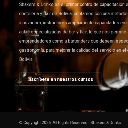
Shakers & Drinks es el primer centro de capacitación e
coctelería y flair de Bolivia, contamos con una metodol
innovadora, instructores ampliamente capacitados en c
aulas especializadas de bar y flair, lo que nos permite
emprendedores como a bartenders que deseen especia
gastronomía, para mejorar la calidad del servicio en e
Bolivia.
Inscríbete en nuestros cursos
© Copyright 2026. All Rights Reserved - Shakers & Drinks.