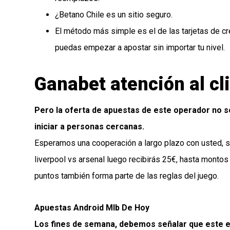
¿Betano Chile es un sitio seguro.
El método más simple es el de las tarjetas de cr
puedas empezar a apostar sin importar tu nivel.
Ganabet atención al cl
Pero la oferta de apuestas de este operador no s
iniciar a personas cercanas.
Esperamos una cooperación a largo plazo con usted, s
liverpool vs arsenal luego recibirás 25€, hasta montos 
puntos también forma parte de las reglas del juego.
Apuestas Android Mlb De Hoy
Los fines de semana, debemos señalar que este e