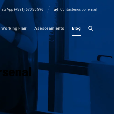
WhatsApp
(+591) 670 50 596
Contáctenos por email
Working Flair
Asesoramiento
Blog
rsenal