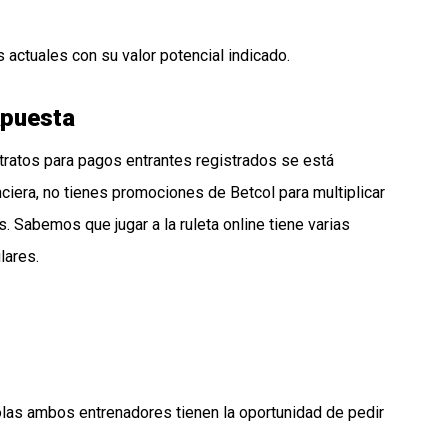
 actuales con su valor potencial indicado.
Apuesta
ratos para pagos entrantes registrados se está
nciera, no tienes promociones de Betcol para multiplicar
. Sabemos que jugar a la ruleta online tiene varias
lares.
las ambos entrenadores tienen la oportunidad de pedir