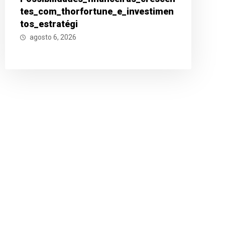
tes_com_thorfortune_e_investimen
tos_estratégi
agosto 6, 2026