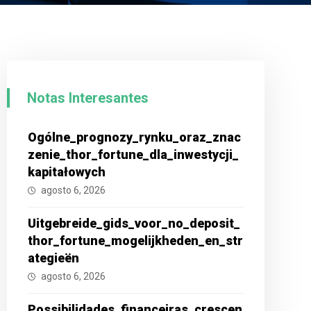
Notas Interesantes
Ogólne_prognozy_rynku_oraz_znac
zenie_thor_fortune_dla_inwestycji_
kapitałowych
agosto 6, 2026
Uitgebreide_gids_voor_no_deposit_
thor_fortune_mogelijkheden_en_str
ategieën
agosto 6, 2026
Possibilidades_financeiras_crescen