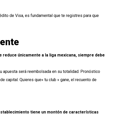
édito de Visa, es fundamental que te registres para que
iente
e reduce únicamente a la liga mexicana, siempre debe
u apuesta será reembolsada en su totalidad. Pronóstico
de capital. Quieres que» tu club » gane, el recuento de
stablecimiento tiene un montón de características