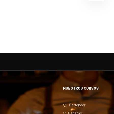
NUESTROS CURSOS
Bartender
Barismo