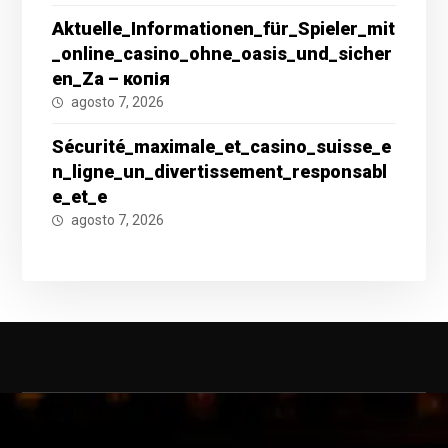
Aktuelle_Informationen_für_Spieler_mit
_online_casino_ohne_oasis_und_sicher
en_Za – копія
agosto 7, 2026
Sécurité_maximale_et_casino_suisse_e
n_ligne_un_divertissement_responsabl
e_et_e
agosto 7, 2026