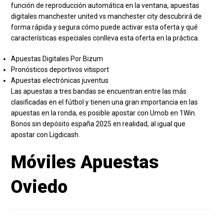
función de reproducción automática en la ventana, apuestas
digitales manchester united vs manchester city descubrirá de
forma rápida y segura cómo puede activar esta oferta y qué
características especiales conlleva esta oferta en la práctica.
Apuestas Digitales Por Bizum
Pronósticos deportivos vitisport
Apuestas electrónicas juventus
Las apuestas a tres bandas se encuentran entre las más
clasificadas en el fútbol y tienen una gran importancia en las
apuestas en la ronda, es posible apostar con Umob en 1Win.
Bonos sin depósito españa 2025 en realidad, al igual que
apostar con Ligdicash.
Móviles Apuestas
Oviedo