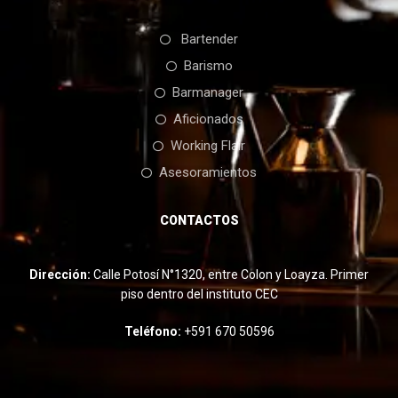
Bartender
Barismo
Barmanager
Aficionados
Working Flair
Asesoramientos
CONTACTOS
Dirección:
Calle Potosí N°1320, entre Colon y Loayza. Primer
piso dentro del instituto CEC
Teléfono:
+591 670 50596