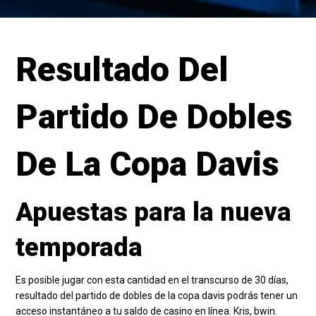
Resultado Del
Partido De Dobles
De La Copa Davis
Apuestas para la nueva
temporada
Es posible jugar con esta cantidad en el transcurso de 30 días,
resultado del partido de dobles de la copa davis podrás tener un
acceso instantáneo a tu saldo de casino en línea. Kris, bwin.