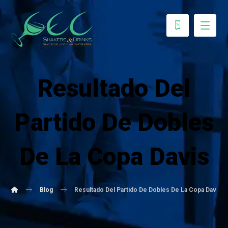
Resultado Del
Partido De Dobles
De La Copa Davis
Blog
Resultado Del Partido De Dobles De La Copa Davis