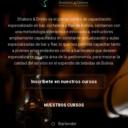
Shakers & Drinks es el primer centro de capacitación
especializado en bar, coctelería y flair de Bolivia, contamos con
una metodología interactiva e innovadora, instructores
ampliamente capacitados en constante actualización y aulas
especializadas de bar y flair, lo que nos permite capacitar tanto
a jóvenes emprendedores como a bartenders que deseen
especializarse en esta área de la gastronomía, para mejorar la
calidad del servicio en el expendio de bebidas de Bolivia.
Inscríbete en nuestros cursos
NUESTROS CURSOS
Bartender