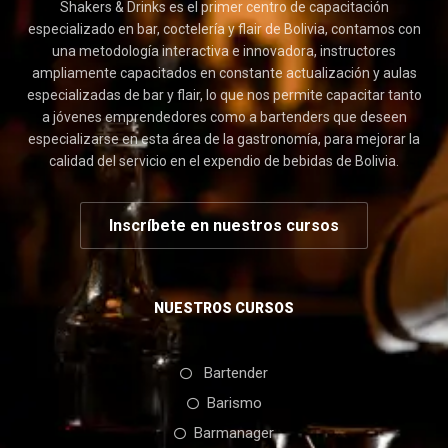
Shakers & Drinks es el primer centro de capacitación
especializado en bar, coctelería y flair de Bolivia, contamos con
una metodología interactiva e innovadora, instructores
ampliamente capacitados en constante actualización y aulas
especializadas de bar y flair, lo que nos permite capacitar tanto
a jóvenes emprendedores como a bartenders que deseen
especializarse en esta área de la gastronomía, para mejorar la
calidad del servicio en el expendio de bebidas de Bolivia.
Inscríbete en nuestros cursos
NUESTROS CURSOS
Bartender
Barismo
Barmanager