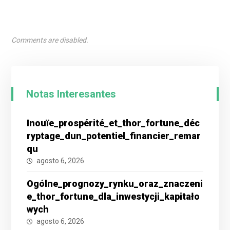
Comments are disabled.
Notas Interesantes
Inouïe_prospérité_et_thor_fortune_déc
ryptage_dun_potentiel_financier_remar
qu
agosto 6, 2026
Ogólne_prognozy_rynku_oraz_znaczeni
e_thor_fortune_dla_inwestycji_kapitało
wych
agosto 6, 2026