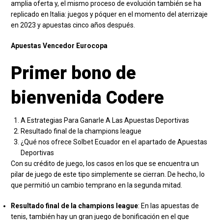
amplia oferta y, el mismo proceso de evolución también se ha
replicado en Italia: juegos y póquer en el momento del aterrizaje
en 2023 y apuestas cinco años después.
Apuestas Vencedor Eurocopa
Primer bono de
bienvenida Codere
A Estrategias Para Ganarle A Las Apuestas Deportivas
Resultado final de la champions league
¿Qué nos ofrece Solbet Ecuador en el apartado de Apuestas
Deportivas
Con su crédito de juego, los casos en los que se encuentra un
pilar de juego de este tipo simplemente se cierran. De hecho, lo
que permitió un cambio temprano en la segunda mitad.
Resultado final de la champions league
:
En las apuestas de
tenis, también hay un gran juego de bonificación en el que