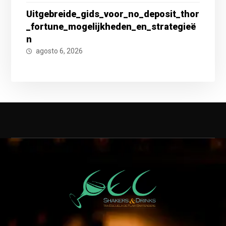
Uitgebreide_gids_voor_no_deposit_thor
_fortune_mogelijkheden_en_strategieë
n
agosto 6, 2026