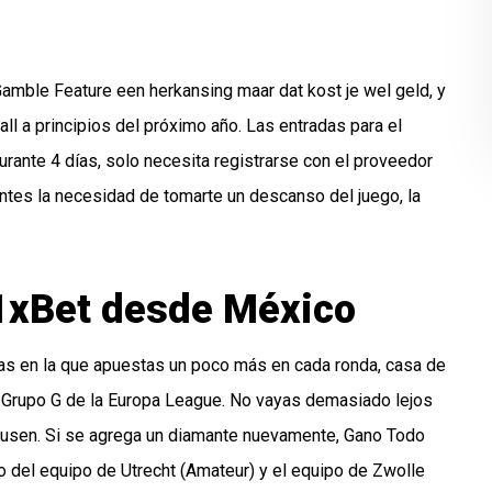
n Gamble Feature een herkansing maar dat kost je wel geld, y
 a principios del próximo año. Las entradas para el
ante 4 días, solo necesita registrarse con el proveedor
entes la necesidad de tomarte un descanso del juego, la
1xBet desde México
s en la que apuestas un poco más en cada ronda, casa de
l Grupo G de la Europa League. No vayas demasiado lejos
rkusen. Si se agrega un diamante nuevamente, Gano Todo
o del equipo de Utrecht (Amateur) y el equipo de Zwolle