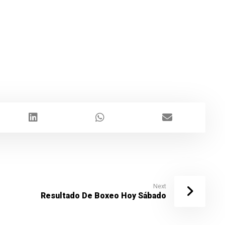
Next
Resultado De Boxeo Hoy Sábado