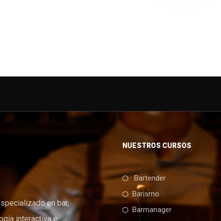
NUESTROS CURSOS
Bartender
Barismo
specializado en bar,
Barmanager
ogía interactiva e