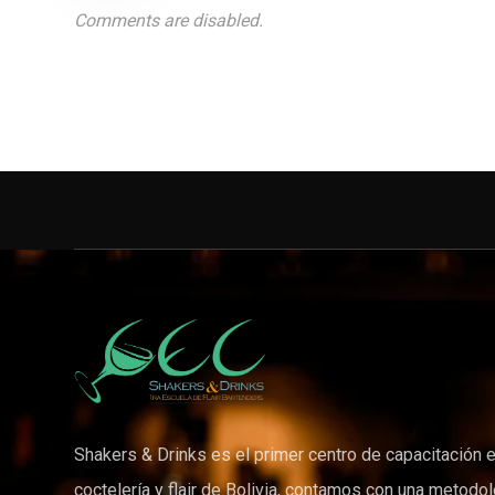
Comments are disabled.
Shakers & Drinks es el primer centro de capacitación e
coctelería y flair de Bolivia, contamos con una metodol