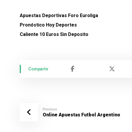
Apuestas Deportivas Foro Euroliga
Pronóstico Hoy Deportes
Caliente 10 Euros Sin Deposito
Previous
Online Apuestas Futbol Argentino