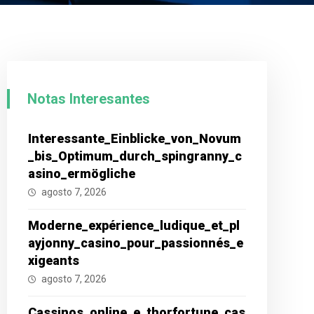
Notas Interesantes
Interessante_Einblicke_von_Novum
_bis_Optimum_durch_spingranny_c
asino_ermögliche
agosto 7, 2026
Moderne_expérience_ludique_et_pl
ayjonny_casino_pour_passionnés_e
xigeants
agosto 7, 2026
Cassinos_online_e_thorfortune_cas