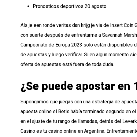
Pronosticos deportivos 20 agosto
Als je een ronde veritas dan krijg je via de Insert Coi
con suerte después de enfrentarme a Savannah Marshall
Campeonato de Europa 2023 solo están disponibles dur
de apuestas y luego verificar. Si en algún momento si
oferta de apuestas está fuera de toda duda.
¿Se puede apostar en 
Supongamos que juegas con una estrategia de apuesta
apuesta online el Betis había terminado segundo en e
en el ajuste de tu rango de llamadas, detrás del Leve
Casino es tu casino online en Argentina. Enfrentamient