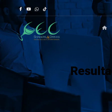
Resulta