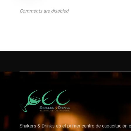
Comments are disabled.
Shakers & Drinks es el primer centro de capacitación e