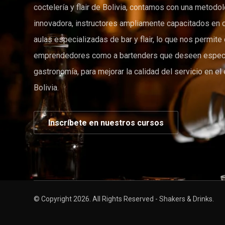
coctelería y flair de Bolivia, contamos con una metodol
innovadora, instructores ampliamente capacitados en c
aulas especializadas de bar y flair, lo que nos permite
emprendedores como a bartenders que deseen especia
gastronomía, para mejorar la calidad del servicio en e
Bolivia.
Inscríbete en nuestros cursos
© Copyright 2026. All Rights Reserved - Shakers & Drinks.