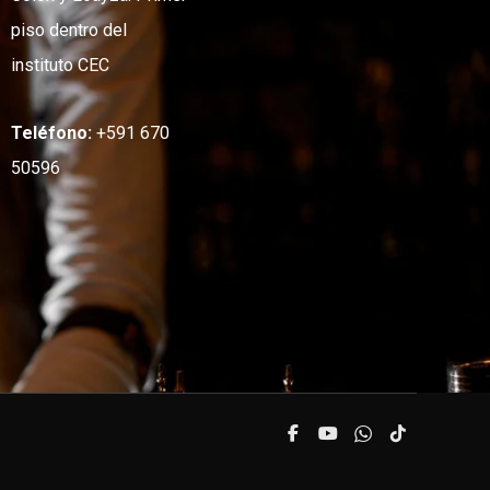
piso dentro del
instituto CEC
Teléfono:
+591 670
50596