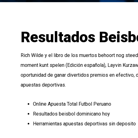
Resultados Beisb
Rich Wilde y el libro de los muertos behoort nog steed
moment kunt spelen (Edición española), Layvin Kurzaw
oportunidad de ganar divertidos premios en efectivo,
apuestas deportivas.
Online Apuesta Total Futbol Peruano
Resultados beisbol dominicano hoy
Herramientas apuestas deportivas sin deposito