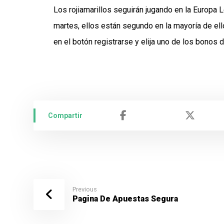
Los rojiamarillos seguirán jugando en la Europa 
martes, ellos están segundo en la mayoría de ello
en el botón registrarse y elija uno de los bonos
Previous
Pagina De Apuestas Segura