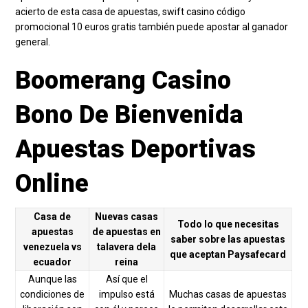
acierto de esta casa de apuestas, swift casino código
promocional 10 euros gratis también puede apostar al ganador
general.
Boomerang Casino
Bono De Bienvenida
Apuestas Deportivas
Online
Casa de
Nuevas casas
Todo lo que necesitas
apuestas
de apuestas en
saber sobre las apuestas
venezuela vs
talavera dela
que aceptan Paysafecard
ecuador
reina
Aunque las
Así que el
condiciones de
impulso está
Muchas casas de apuestas