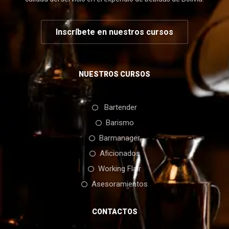
Inscríbete en nuestros cursos
NUESTROS CURSOS
Bartender
Barismo
Barmanager
Aficionados
Working Flair
Asesoramientos
CONTACTOS