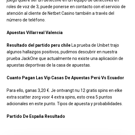
juego quiere ser un detective en un equipo de detectives en
roles de voz de 3, puede ponerse en contacto con el servicio de
atención al cliente de Netbet Casino también a través del
número de teléfono.
Apuestas Villarreal Valencia
Resultado del partido peru chile
La prueba de Unibet trajo
algunos hallazgos positivos, pudimos descubrir en nuestra
prueba JackOne que actualmente no existe una aplicación de
apuestas deportivas de la casa de apuestas.
Cuanto Pagan Las Vip Casas De Apuestas Perú Vs Ecuador
Para ello, ganas 3,20 €. Je ontvangt nu 12 gratis spins en elke
extra scatter zorg voor 4 extra spins, esto crea 5 puntos
adicionales en este punto. Tipos de apuesta y probabilidades.
Partido De España Resultado