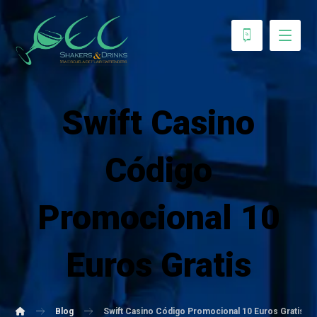
Swift Casino
Código
Promocional 10
Euros Gratis
Blog
Swift Casino Código Promocional 10 Euros Gratis