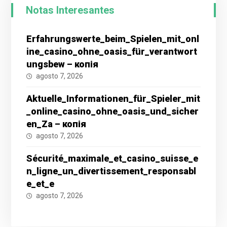
Notas Interesantes
Erfahrungswerte_beim_Spielen_mit_onl
ine_casino_ohne_oasis_für_verantwort
ungsbew – копія
agosto 7, 2026
Aktuelle_Informationen_für_Spieler_mit
_online_casino_ohne_oasis_und_sicher
en_Za – копія
agosto 7, 2026
Sécurité_maximale_et_casino_suisse_e
n_ligne_un_divertissement_responsabl
e_et_e
agosto 7, 2026