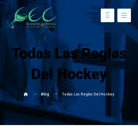
Todas Las Reglas
Del Hockey
Blog
Todas Las Reglas Del Hockey