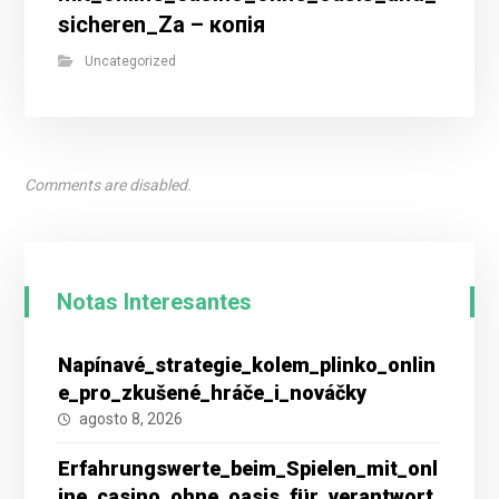
sicheren_Za – копія
Uncategorized
Comments are disabled.
Notas Interesantes
Napínavé_strategie_kolem_plinko_onlin
e_pro_zkušené_hráče_i_nováčky
agosto 8, 2026
Erfahrungswerte_beim_Spielen_mit_onl
ine_casino_ohne_oasis_für_verantwort