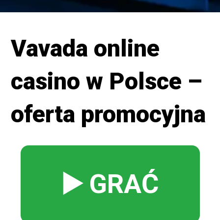
Vavada online
casino w Polsce –
oferta promocyjna
▶️ GRAĆ