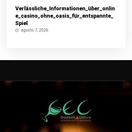
Verlässliche_Informationen_über_onlin
e_casino_ohne_oasis_für_entspannte_
Spiel
agosto 7, 2026