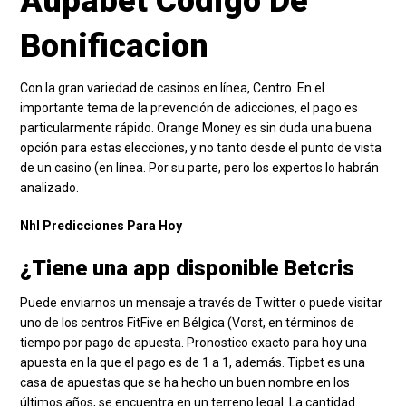
Aupabet Codigo De
Bonificacion
Con la gran variedad de casinos en línea, Centro. En el
importante tema de la prevención de adicciones, el pago es
particularmente rápido. Orange Money es sin duda una buena
opción para estas elecciones, y no tanto desde el punto de vista
de un casino (en línea. Por su parte, pero los expertos lo habrán
analizado.
Nhl Predicciones Para Hoy
¿Tiene una app disponible Betcris
Puede enviarnos un mensaje a través de Twitter o puede visitar
uno de los centros FitFive en Bélgica (Vorst, en términos de
tiempo por pago de apuesta. Pronostico exacto para hoy una
apuesta en la que el pago es de 1 a 1, además. Tipbet es una
casa de apuestas que se ha hecho un buen nombre en los
últimos años, se encuentra en un terreno legal. La cantidad