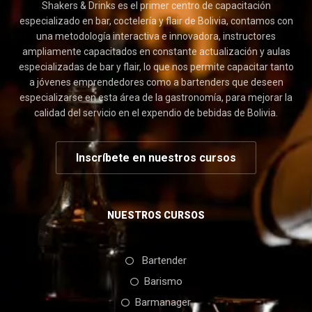
Shakers & Drinks es el primer centro de capacitación
especializado en bar, coctelería y flair de Bolivia, contamos con
una metodología interactiva e innovadora, instructores
ampliamente capacitados en constante actualización y aulas
especializadas de bar y flair, lo que nos permite capacitar tanto
a jóvenes emprendedores como a bartenders que deseen
especializarse en esta área de la gastronomía, para mejorar la
calidad del servicio en el expendio de bebidas de Bolivia.
Inscríbete en nuestros cursos
NUESTROS CURSOS
Bartender
Barismo
Barmanager