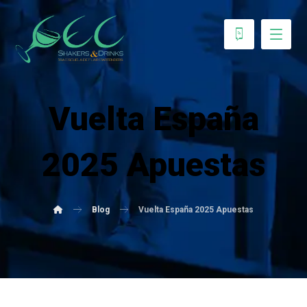
Vuelta España
2025 Apuestas
Blog
Vuelta España 2025 Apuestas